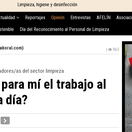
Limpieza, higiene y desinfección
tualidad
Reportajes
Opinión
Entrevistas
AFELÍN
Asociac
stenible
Día del Reconocimiento al Personal de Limpieza
laboral.com)
|
963
adores/as del sector limpieza
para mí el trabajo al
 día?