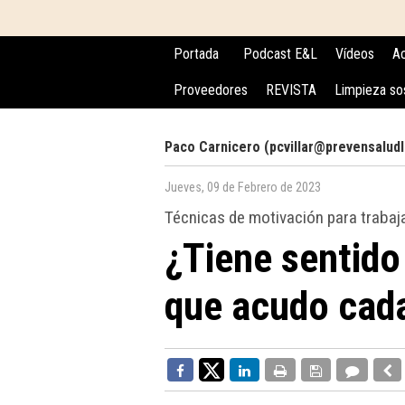
Portada
Podcast E&L
Vídeos
Ac
Proveedores
REVISTA
Limpieza so
Paco Carnicero (pcvillar@prevensalud
Jueves, 09 de Febrero de 2023
Técnicas de motivación para trabaj
¿Tiene sentido 
que acudo cada