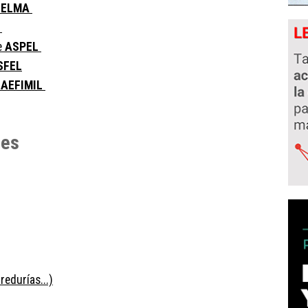
DELMA
N
e
ASPEL
SFEL
e
AEFIMIL
res
redurías...)