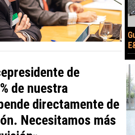
G
E
cepresidente de
% de nuestra
pende directamente de
ción. Necesitamos más