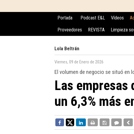
Portada
Podcast E&L
Vídeos
Ac
Proveedores
REVISTA
Limpieza so
Lola Beltrán
Viernes, 09 de Enero de 2026
El volumen de negocio se situó en l
Las empresas d
un 6,3% más e