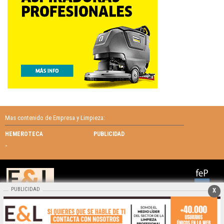
Mas contenido de Empresa y Limpieza:
HEMEROTECA
PUBLICIDAD
-
PUBLICIDAD
X
Empresa y Limpieza |
Términos de uso
|
Protección de datos
© 2026 | Todos los derechos reservados