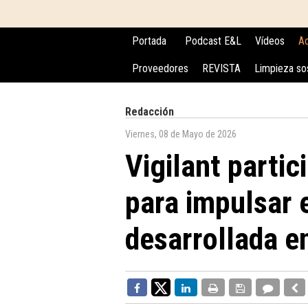
Portada
Podcast E&L
Vídeos
Ac
Proveedores
REVISTA
Limpieza so
Redacción
Viernes, 08 de Mayo de 2026
Vigilant partic
para impulsar e
desarrollada e